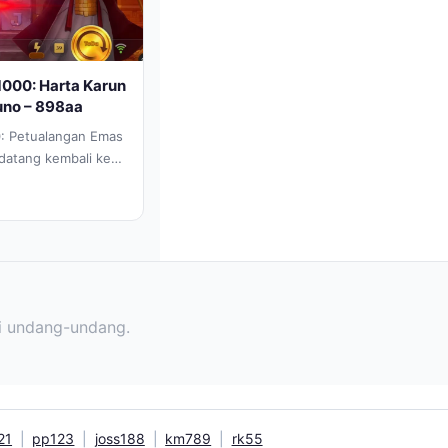
1000: Harta Karun
Kuno – 898aa
0: Petualangan Emas
datang kembali ke
arta karun!...
gi undang-undang.
21
|
pp123
|
joss188
|
km789
|
rk55