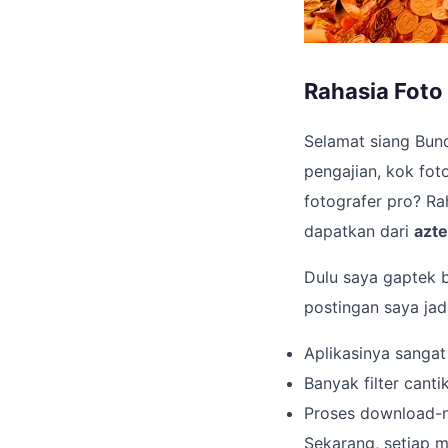
Rahasia Foto
Selamat siang Bund
pengajian, kok fo
fotografer pro? Ra
dapatkan dari
azt
Dulu saya gaptek ba
postingan saya jad
Aplikasinya sangat
Banyak filter canti
Proses download-ny
Sekarang, setiap 