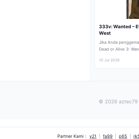
333v: Wanted – Ev
West
Jika Anda penggemar
Dead or Alive 3: Wan
terbaru yang membaw
10 Jul 2026
© 2026 aztec79 -
Partner Kami：
v21
|
fa99
|
p65
|
rk