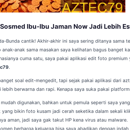
 Sosmed Ibu-Ibu Jaman Now Jadi Lebih Es
a-Bunda cantik! Akhir-akhir ini saya sering ditanya sama
to anak-anak sama masakan saya kelihatan bagus banget ka
hasianya cuma satu, saya pakai aplikasi edit foto premium
ec79
.
nget soal edit-mengedit, tapi sejak pakai aplikasi dari azt
i lebih berwarna dan rapi. Kenapa saya suka pakai platform 
 mudah digunakan, bahkan untuk pemula seperti saya yang 
k yang bikin foto kusam jadi cerah seketika dalam sekali kli
a aman, jadi saya gak takut HP kena virus atau malware.
momen berharga keluarga bisa saya abadikan dengan indah