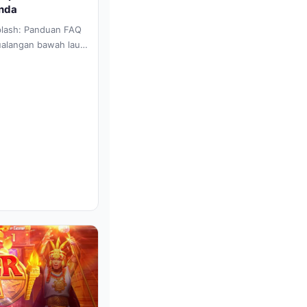
Anda
plash: Panduan FAQ
ualangan bawah laut
ash, sebuah kreasi...