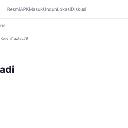
Resmi
APK
Masuk
Unduh
Lokasi
Diskusi
ya!
i Keren? aztec79
adi