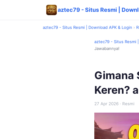
aztec79 - Situs Resmi | Down
aztec79 - Situs Resmi | Download APK & Login
›
R
aztec79 - Situs Resmi 
Jawabannya!
Gimana S
Keren? 
27 Apr 2026
· Resmi