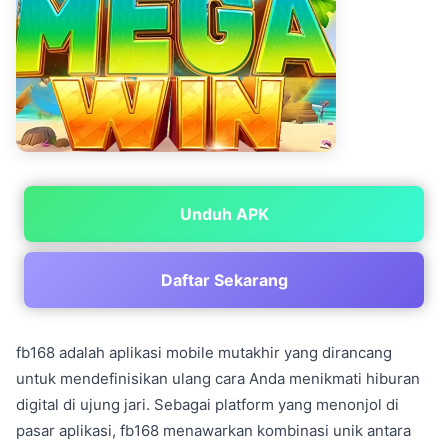
Unduh APK
Daftar Sekarang
fb168 adalah aplikasi mobile mutakhir yang dirancang
untuk mendefinisikan ulang cara Anda menikmati hiburan
digital di ujung jari. Sebagai platform yang menonjol di
pasar aplikasi, fb168 menawarkan kombinasi unik antara