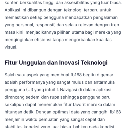
konten berkualitas tinggi dan aksesibilitas yang luar biasa.
Aplikasi ini dibangun dengan teknologi terbaru untuk
memastikan setiap pengguna mendapatkan pengalaman
yang personal, responsif, dan selalu relevan dengan tren
masa kini, menjadikannya pilihan utama bagi mereka yang
menginginkan efisiensi tanpa mengorbankan kualitas
visual.
Fitur Unggulan dan Inovasi Teknologi
Salah satu aspek yang membuat fb168 begitu digemari
adalah performanya yang sangat mulus dan antarmuka
pengguna (UI) yang intuitif. Navigasi di dalam aplikasi
dirancang sedemikian rupa sehingga pengguna baru
sekalipun dapat menemukan fitur favorit mereka dalam
hitungan detik. Dengan optimasi data yang canggih, fb168
menjamin waktu pemuatan yang sangat cepat dan
stabilitas koneksi yang luar biasa, bahkan pada kondisi