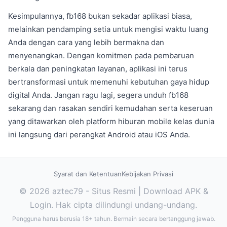
Kesimpulannya, fb168 bukan sekadar aplikasi biasa,
melainkan pendamping setia untuk mengisi waktu luang
Anda dengan cara yang lebih bermakna dan
menyenangkan. Dengan komitmen pada pembaruan
berkala dan peningkatan layanan, aplikasi ini terus
bertransformasi untuk memenuhi kebutuhan gaya hidup
digital Anda. Jangan ragu lagi, segera unduh fb168
sekarang dan rasakan sendiri kemudahan serta keseruan
yang ditawarkan oleh platform hiburan mobile kelas dunia
ini langsung dari perangkat Android atau iOS Anda.
Syarat dan Ketentuan
Kebijakan Privasi
© 2026 aztec79 - Situs Resmi | Download APK &
Login. Hak cipta dilindungi undang-undang.
Pengguna harus berusia 18+ tahun. Bermain secara bertanggung jawab.